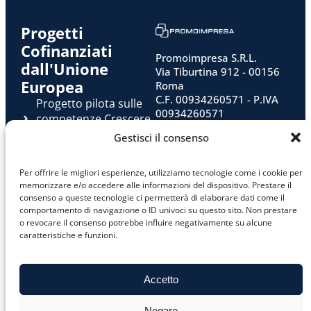
Progetti
Cofinanziati
Promoimpresa S.R.L.
dall'Unione
Via Tiburtina 912 - 00156
Europea
Roma
C.F. 00934260571 - P.IVA
Progetto pilota sulle
00934260571
competenze Crescere
E-mail:
Green - II edizione
Gestisci il consenso
info@promoimpresa.it
Privacy Policy
Pec:
promoimpresa@legalmail.it
Cookie Policy
Per offrire le migliori esperienze, utilizziamo tecnologie come i cookie per
Ufficio Iscrizione Registro
memorizzare e/o accedere alle informazioni del dispositivo. Prestare il
Imprese: Roma
consenso a queste tecnologie ci permetterà di elaborare dati come il
REA : RM -1088623
comportamento di navigazione o ID univoci su questo sito. Non prestare
o revocare il consenso potrebbe influire negativamente su alcune
Capitale a bilancio: €
caratteristiche e funzioni.
100.000,00
Accetto
Negare