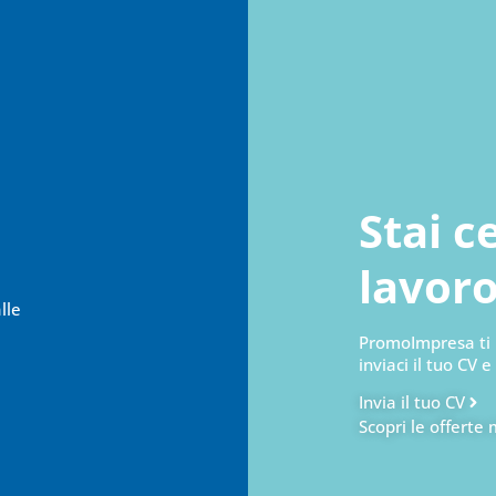
Stai 
lavor
lle
PromoImpresa ti 
inviaci il tuo CV e
Invia il tuo CV
Scopri le offerte 