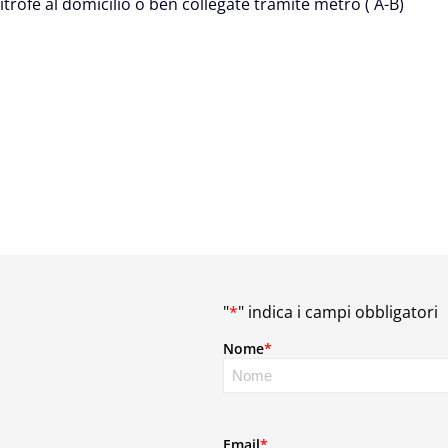
trofe al domicilio o ben collegate tramite metro ( A-B)
"
*
" indica i campi obbligatori
Nome
*
Email
*