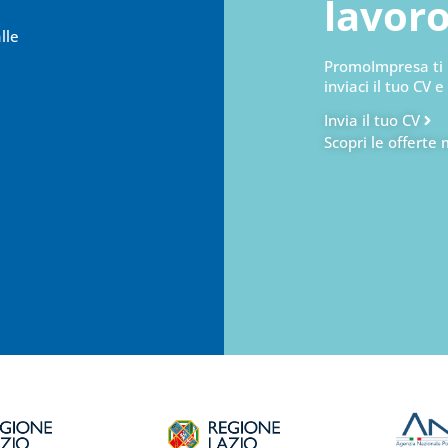
lavor
lle
PromoImpresa ti 
inviaci il tuo CV e
Invia il tuo CV
Scopri le offerte 