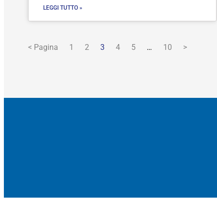
LEGGI TUTTO »
< Pagina
1
2
3
4
5
…
10
>
Sei un impresa?