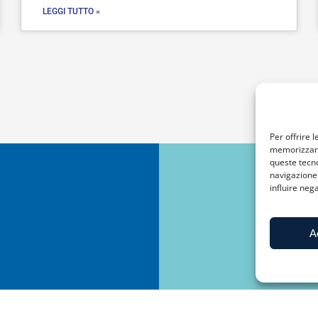
LEGGI TUTTO »
Per offrire 
memorizzare 
queste tecn
navigazione 
influire neg
A
Stai 