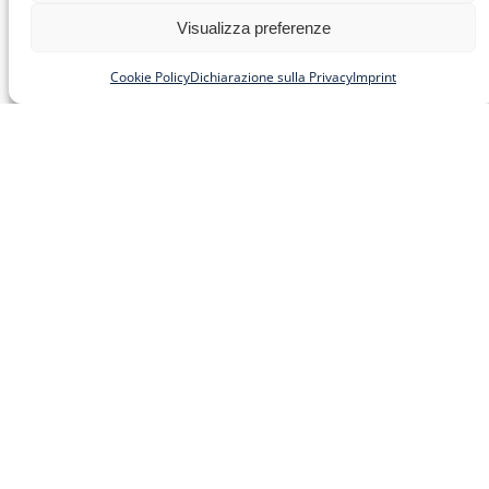
LEGGI TUTTO »
Visualizza preferenze
Cookie Policy
Dichiarazione sulla Privacy
Imprint
Corso 86 “Competenze di
Base e Trasversali” 1^
Annualità
CORSO 86 INIZIO 20/12/2023
CONTENUTI – Competenze di Base e
Trasversali Il modulo si articola nei
seguenti
LEGGI TUTTO »
Corso 85 “Competenze di