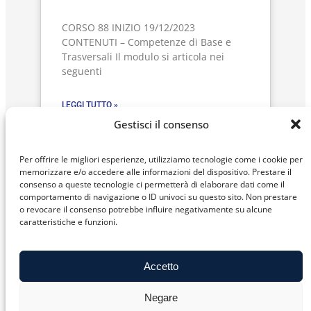
CORSO 88 INIZIO 19/12/2023
CONTENUTI – Competenze di Base e
Trasversali Il modulo si articola nei
seguenti
LEGGI TUTTO »
Gestisci il consenso
Per offrire le migliori esperienze, utilizziamo tecnologie come i cookie per
Corso 87 “Sicurezza e
memorizzare e/o accedere alle informazioni del dispositivo. Prestare il
consenso a queste tecnologie ci permetterà di elaborare dati come il
prevenzione” 2^
comportamento di navigazione o ID univoci su questo sito. Non prestare
annualità
o revocare il consenso potrebbe influire negativamente su alcune
caratteristiche e funzioni.
Corso 87 – Inizio 20/12/2023
CONTENUTI – Sicurezza e prevenzione Il
Accetto
corso fornisce elementi tecnici e teorici
per
Negare